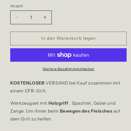
Anzahl
Verringere
Erhöhe
die
die
Menge
Menge
SKU:
für
für
In den Warenkorb legen
3-
3-
teiliges
teiliges
Werkzeugset
Werkzeugset
Weitere Bezahlmöglichkeiten
KOSTENLOSER
VERSAND bei Kauf zusammen mit
einem CFR-Grill.
Werkzeugset mit
Holzgriff
. Spachtel, Gabel und
Zange.
Um Ihnen beim
Bewegen des Fleisches
auf
dem Grill zu helfen.