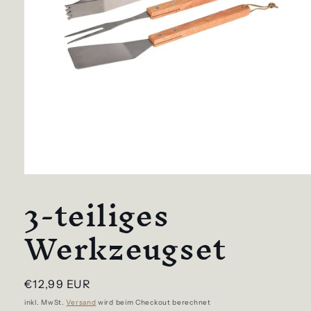
Medien
3-teiliges
1
in
Modal
Werkzeugset
öffnen
Normaler
€12,99 EUR
Preis
inkl. MwSt.
Versand
wird beim Checkout berechnet