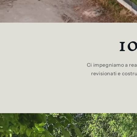
1
Ci impegniamo a reali
revisionati e costr