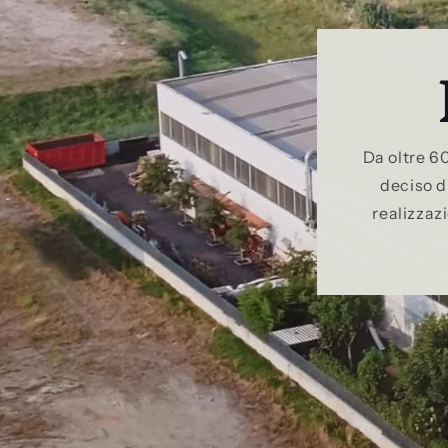
Da oltre 6
deciso d
realizzaz