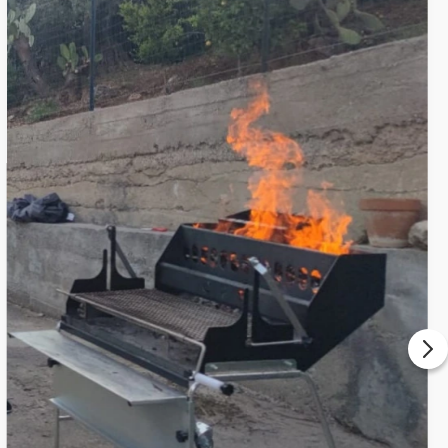
Gaspare F.
E' uno spettacolo