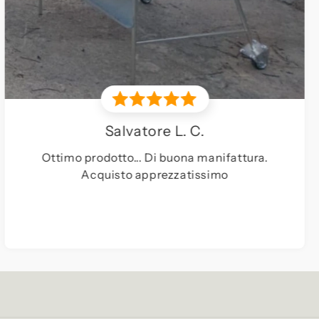
anifattura.
simo