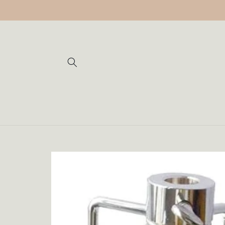
Vai
direttamente
ai contenuti
Passa alle
informazioni
sul prodotto