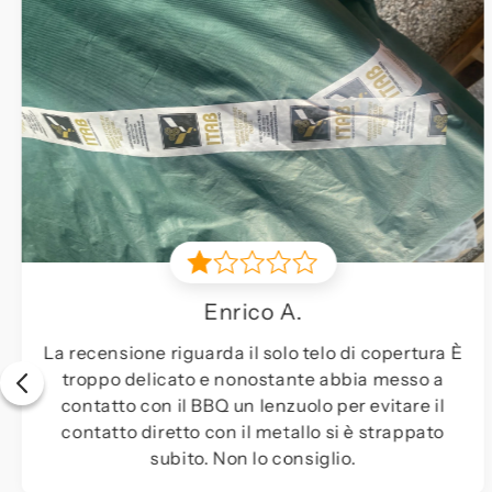
Fabio P.
lo di copertura È
Ben fatta, vale il suo prezzo lo 
 abbia messo a
vuole una griglia seria e pro
 per evitare il
 si è strappato
glio.